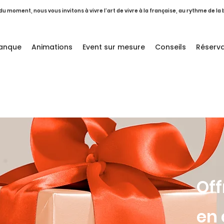
 du moment, nous vous invitons à vivre l’art de vivre à la française, au rythme de l
tanque
Animations
Event sur mesure
Conseils
Réserva
Off
en