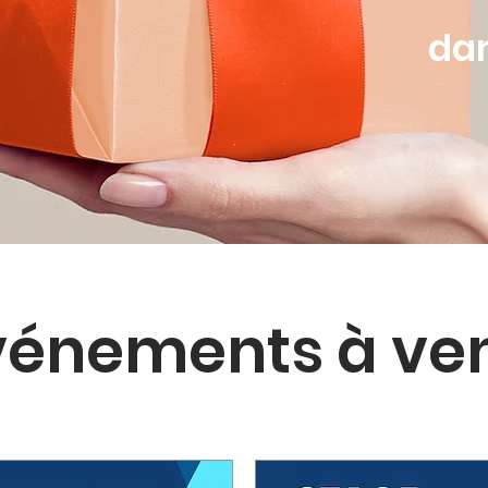
dan
vénements à ven