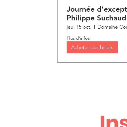
Journée d'except
Philippe Suchaud
Robineau au cœu
jeu. 15 oct.
Domaine Cor
vignoble !
Plus d'infos
Acheter des billets
In