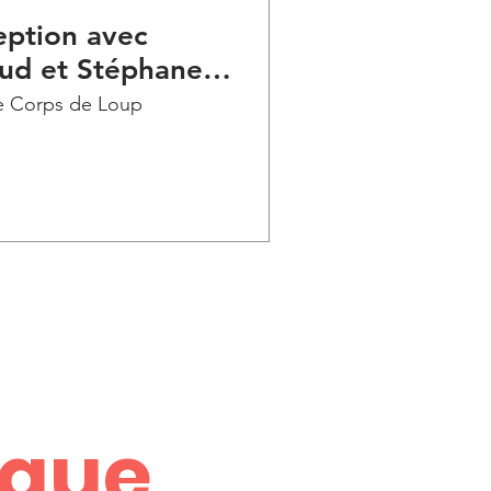
eption avec
aud et Stéphane
œur d'un
 Corps de Loup
nque,