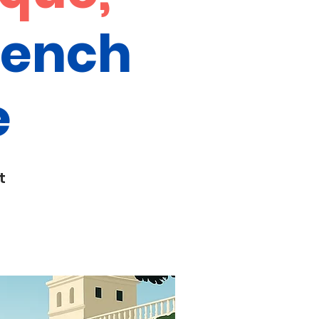
rench
e
t