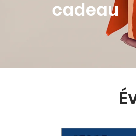
cadeau
É