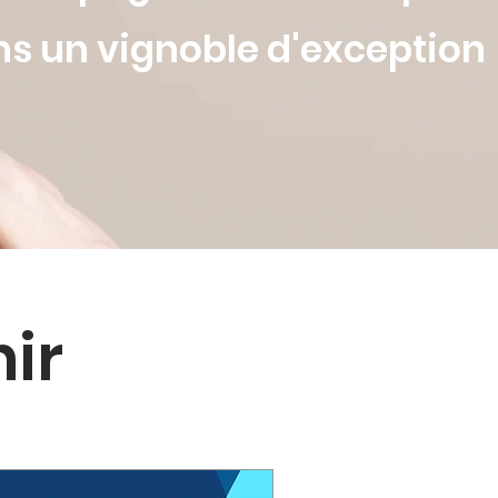
s un vignoble d'exception
ir