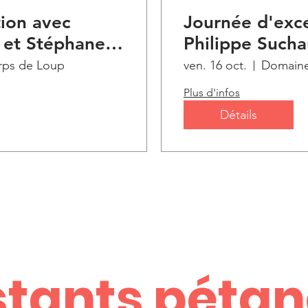
ion avec
Journée d'exc
 et Stéphane
Philippe Such
r d'un
Robineau au c
ps de Loup
ven. 16 oct.
Domaine
vignoble !
Plus d'infos
Détails
stants péta